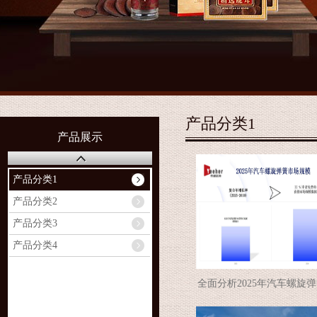
产品分类1
产品展示
产品分类1
产品分类2
产品分类3
产品分类4
全面分析2025年汽车螺旋