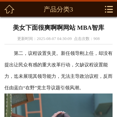



首页
产品分类3
关于我们
美女下面很爽啊啊网站 MBA智库
产品展示
更新时间：2025-08-07 04:30:09 点击次数：
908
新闻资讯
第二，议程设置失灵。新任领导刚上任，却没有
养生功效
提出让民众有感的重大改革行动，欠缺议程设置能
资质荣誉
力，迄未展现其领导能力，无法主导政治议程，反而
任由蓝白“在野”党主导议题引领风潮。
基地展示
在线留言
联系我们